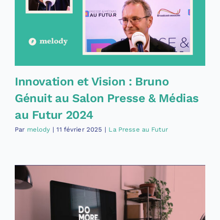
Innovation et Vision : Bruno
Génuit au Salon Presse & Médias
au Futur 2024
Par
melody
|
11 février 2025
|
La Presse au Futur