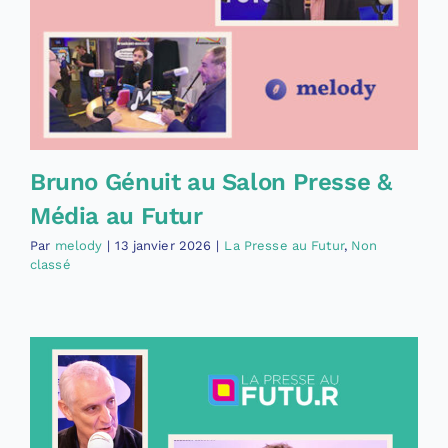
Bruno Génuit au Salon Presse &
Média au Futur
Par
melody
|
13 janvier 2026
|
La Presse au Futur
,
Non
classé