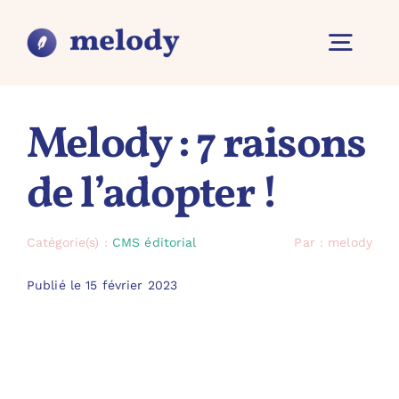
Passer
au
contenu
Navig
à
Vue d’ensemble
Melody : 7 raisons
basc
de l’adopter !
Fonctionnalités
Catégorie(s) :
CMS éditorial
Par : melody
Pourquoi Melody ?
Publié le 15 février 2023
Contact