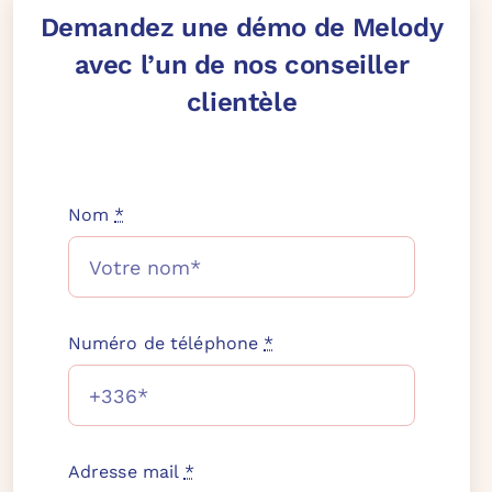
Demandez une démo de Melody
avec l’un de nos conseiller
clientèle
[hubspot type=form portal=25245881
id=33286207-ce0f-477b-92d4-884a72f3c758]
Nom
*
Numéro de téléphone
*
Adresse mail
*