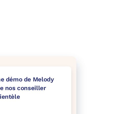
e démo de Melody
e nos conseiller
lientèle
al=25245881 id=33286207-ce0f-