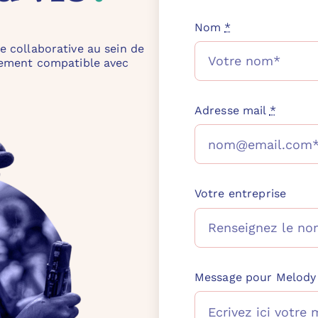
477b-92d4-884a72f3c758
Nom
*
e collaborative au sein de
alement compatible avec
Adresse mail
*
Votre entreprise
Message pour Melody