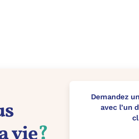
Demandez un
us
avec l’un d
c
la vie
?
[hubspot type=form port