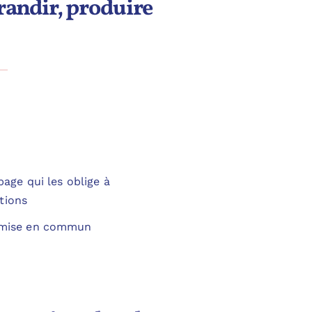
randir, produire
page qui les oblige à
tions
et mise en commun