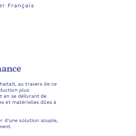
er Français
mance
aitait, au travers de ce
duction plus
t en se délivrant de
es et matérielles dûes à
per d’une solution souple,
ment.