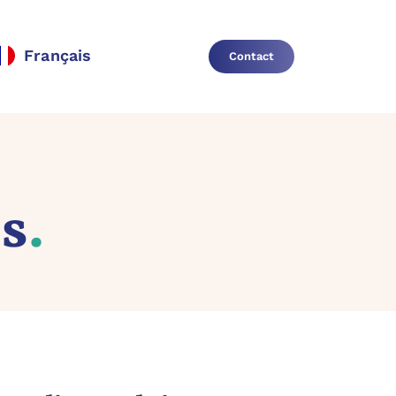
Français
Contact
is
.