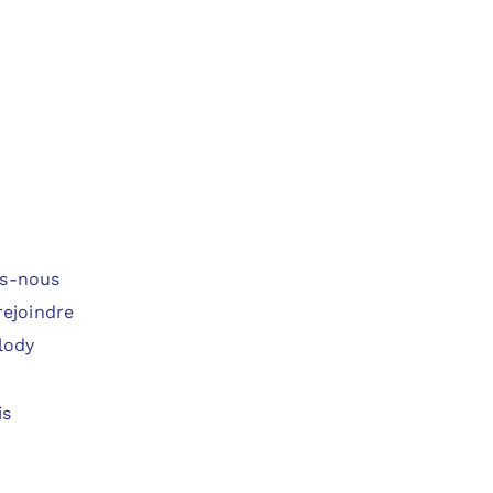
s-nous
rejoindre
lody
is