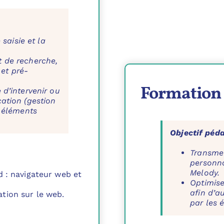
 saisie et la
t de recherche,
 et pré-
Formation 
 d’intervenir ou
cation (gestion
s éléments
Objectif péd
Transmet
personna
Melody.
d : navigateur web et
Optimise
afin d’a
tion sur le web.
par les 