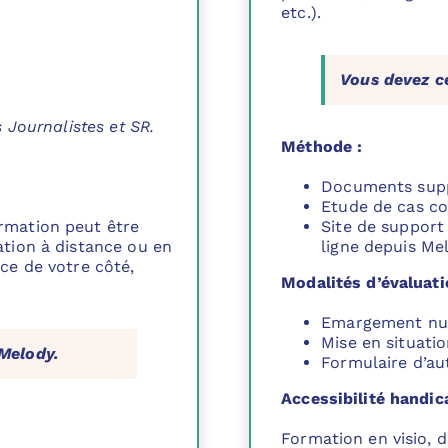
etc.).
Vous devez c
s Journalistes et SR.
Méthode :
Documents suppo
Etude de cas c
ormation peut être
Site de support
ation à distance ou en
ligne depuis Me
nce de votre côté,
Modalités d’évaluati
Emargement n
Mise en situatio
 Melody.
Formulaire d’au
Accessibilité handic
Formation en visio, 