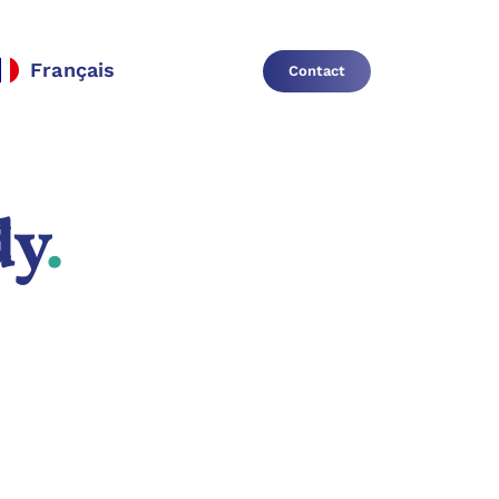
Français
Contact
dy
.