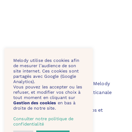
Melody utilise des cookies afin
Notre solution
.
de mesurer l’audience de son
site internet. Ces cookies sont
Les fonctionnalités
partagés avec Google (Google
Analytics).
Concevoir avec Melody
Vous pouvez les accepter ou les
refuser, et modifier vos choix à
Publication multicanale
tout moment en cliquant sur
Impression
Gestion des cookies
en bas à
droite de notre site.
Gestion des pubs et
annonces
Consulter notre politique de
confidentialité