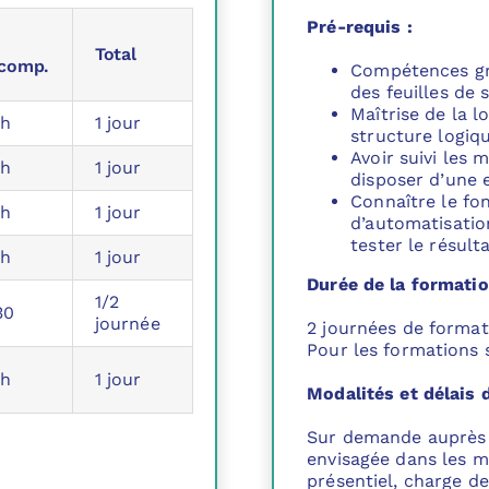
Pré-requis :
Total
comp.
Compétences gra
des feuilles de 
Maîtrise de la l
5h
1 jour
structure logiq
Avoir suivi les 
5h
1 jour
disposer d’une 
Connaître le fo
5h
1 jour
d’automatisatio
tester le résult
5h
1 jour
Durée de la formatio
1/2
30
journée
2 journées de format
Pour les formations 
5h
1 jour
Modalités et délais 
Sur demande auprès d
envisagée dans les mo
présentiel, charge de